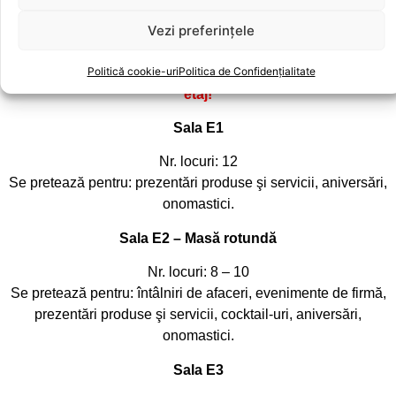
Vezi preferințele
Restaurant Shanghai – Sălile de la etaj
Politică cookie-uri
Politica de Confidențialitate
Pentru evenimente mai mari se poate rezerva întregul
etaj!
Sala E1
Nr. locuri: 12
Se pretează pentru: prezentări produse şi servicii, aniversări,
onomastici.
Sala E2 – Masă rotundă
Nr. locuri: 8 – 10
Se pretează pentru: întâlniri de afaceri, evenimente de firmă,
prezentări produse şi servicii, cocktail-uri, aniversări,
onomastici.
Sala E3