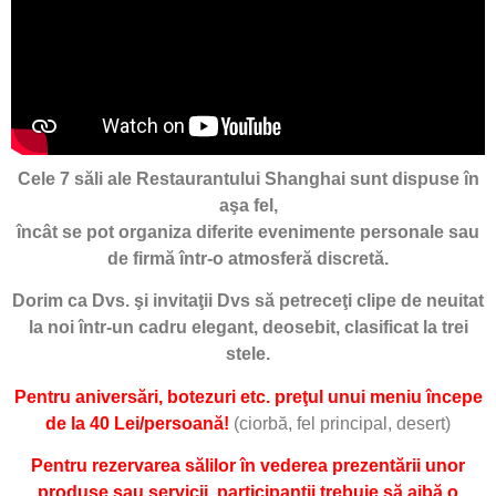
Cele 7 săli ale Restaurantului Shanghai sunt dispuse în
aşa fel,
încât se pot organiza diferite evenimente personale sau
de firmă într-o atmosferă discretă.
Dorim ca Dvs. şi invitaţii Dvs să petreceţi clipe de neuitat
la noi într-un cadru elegant, deosebit, clasificat la trei
stele.
Pentru aniversări, botezuri etc. preţul unui meniu începe
de la 40 Lei/persoană!
(ciorbă, fel principal, desert)
Pentru rezervarea sălilor în vederea prezentării unor
produse sau servicii, participanţii trebuie să aibă o