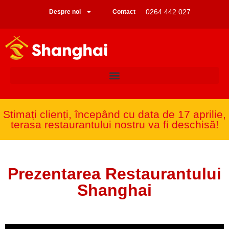
0264 442 027
Despre noi
Contact
Stimați clienți, începând cu data de 17 aprilie,
terasa restaurantului nostru va fi deschisă!
Prezentarea Restaurantului
Shanghai