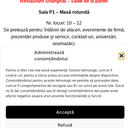
Restaurant Shanghai – Sălile de la parter
Sala P1 – Masă rotundă
Nr. locuri: 10 – 12
Se pretează pentru: întâlniri de afaceri, evenimente de firmă,
prezentări produse şi servicii, cocktail-uri, aniversări,
onomastici.
Administrează
Sala P2
consimțământul
Nr. locuri: 12
Pentru a oferi cea mai bună experiență, folosim tehnologii, cum ar fi
Se pretează pentru: aniversări, onomastici.
cookie-uri, pentru a stoca și/sau accesa informațiile despre dispozitive.
Consimțământul pentru aceste tehnologii ne permite să procesăm date,
Sala P3
cum ar fi comportamentul de navigare sau ID-uri unice pe acest site. Dacă
nu îți dai consimțământul sau îți retragi consimțământul dat poate avea
Nr. locuri: 16 – 20
afecte negative asupra unor anumite funcționalități și funcții.
Se pretează pentru: evenimente de firmă, prezentări produse
şi servicii, cocktail-uri, aniversări, onomastici, botezuri,
Acceptă
majorate. La cerere vă punem la dispoziţie ecran pt.
retroproiector, flipchart.
Refuză