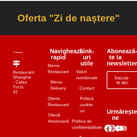
Oferta "Zi de naștere"
Navighează
Link-
Abonează
rapid
uri
te la
utile
newslette
Meniu
Restaurant
Valori
Restaurant
Shanghai
nutriționale
Înscrie-
- Calea
Meniu
te aici
Turzii,
Delivery
Contact
42
Oferte
Politică
Restaurant
cookie-
uri
Urmărește
Ofertă
ne
Aniversară
Politica de
confidențialitate