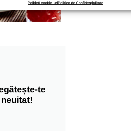
Politică cookie-uri
Politica de Confidențialitate
Preț:
69 lei/persoană
egătește-te
neuitat!