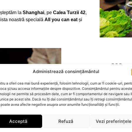
 așteptăm la
Shanghai
, pe
Calea Turzii 42
,
lista noastră specială
All you can eat
și
.
Regulile
Administrează consimțământul
All You 
tru a oferi cea mai bună experiență, folosim tehnologii, cum ar fi cookie-uri, pent
toca și/sau accesa informațiile despre dispozitive. Consimțământul pentru acest
Comanzi din lista ded
nologii ne permite să procesăm date, cum ar fi comportamentul de navigare sau 
 unice pe acest site. Dacă nu îți dai consimțământul sau îți retragi consimțământul
Termini tot din farfu
 poate avea afecte negative asupra unor anumite funcționalități și funcții.
Apă purificată (plată/
Oferta nu se combină
Acceptă
Refuză
Vezi preferințele
sau reduceri
All you can eat
se s