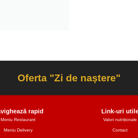
Oferta "Zi de naștere"
vighează rapid
Link-uri util
Meniu Restaurant
Valori nutriționale
Meniu Delivery
Contact