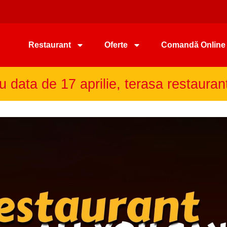
Restaurant
Oferte
Comandă Online
u data de 17 aprilie, terasa restauran