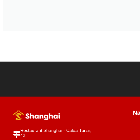
Na
Restaurant Shanghai - Calea Turzii,
42