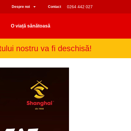
0264 442 027
Despre noi
Contact
O viață sănătoasă
tului nostru va fi deschisă!