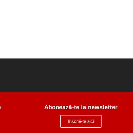
e
Abonează-te la newsletter
Înscrie-te aici