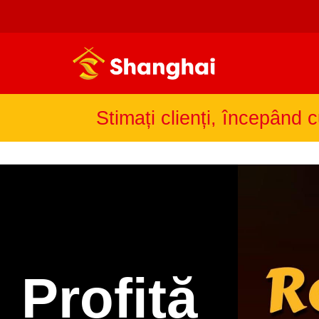
Stimați clienți, începând c
Profită