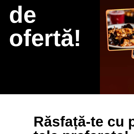
de
ofertă!
Răsfață-te cu 