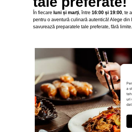
tale preferate!
În fiecare
luni și marți
, între
16:00 și 19:00
, te
pentru o aventură culinară autentică! Alege din 
savurează preparatele tale preferate, fără limite
Pen
a s
teh
uri
dat