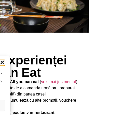
 experienței
Can Eat
ru
e
icată
All you can eat
(
vezi mai jos meniul
)
ID-
rie înainte de a comanda următorul preparat
minerală) din partea casei
 sau cumulează cu alte promoții, vouchere
ervește
exclusiv în restaurant